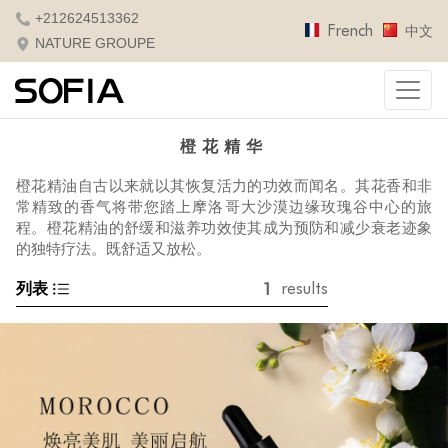
+212624513362
French
中文
NATURE GROUPE
橙花精华
橙花精油自古以来就以其恢复活力的功效而闻名。
其花香和非
常精致的香气将带您踏上摩洛哥大沙漠边缘玫瑰谷中心的旅
程。
橙花
精油的舒缓和滋养功效使其成为预防和减少衰老迹象
的独特疗法。
既舒适又放松。
1
列表
results