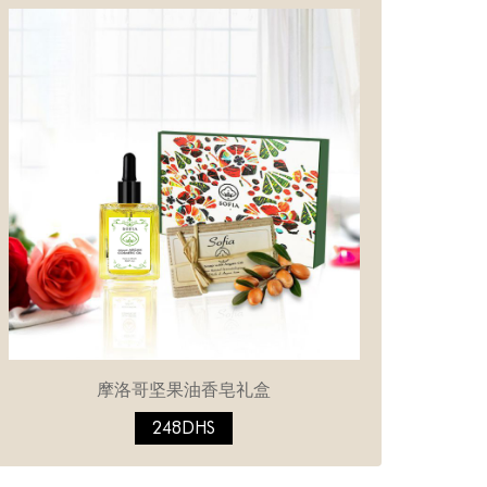
摩洛哥坚果油香皂礼盒
248DHS