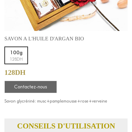
SAVON A L'HUILE D'ARGAN BIO
100g
128DH
128DH
Contactez-nous
Savon glycrériné: musc+pamplemousse+rose+verveine
CONSEILS D'UTILISATION