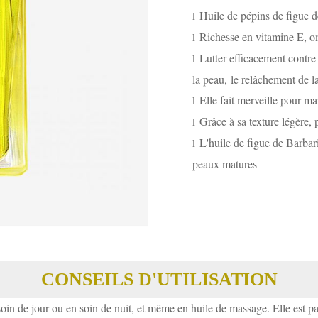
Huile de pépins de figue d
l
Richesse en vitamine E, om
l
Lutter efficacement contre 
l
la peau, le relâchement de l
Elle fait merveille pour mai
l
Grâce à sa texture légère, 
l
L'huile de figue de Barbar
l
peaux matures
CONSEILS D'UTILISATION
soin de jour ou en soin de nuit, et même en huile de massage. Elle est parf