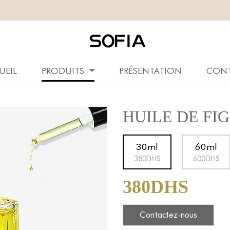
UEIL
PRODUITS
PRÉSENTATION
CON
HUILE DE FI
30ml
60ml
380DHS
600DHS
380DHS
Contactez-nous